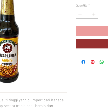
Quantity
*
iti tinggi yang di import dari Kanada, 
 secara tradisional, bersih dan 