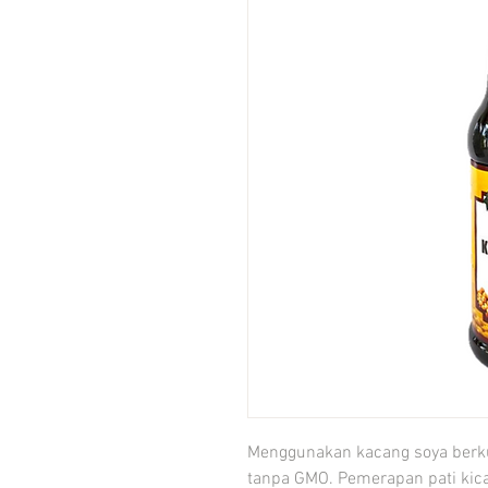
Menggunakan kacang soya berkual
tanpa GMO. Pemerapan pati kicap